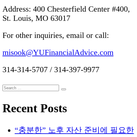
Address: 400 Chesterfield Center #400,
St. Louis, MO 63017
For other inquiries, email or call:
misook@YUFinancialAdvice.com
314-314-5707 / 314-397-9977
Search
Search
for:
Recent Posts
“충분한” 노후 자산 준비에 필요한